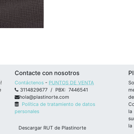
Contacte con nosotros
Pl
!
Contáctenos
-
PUNTOS DE VENTA
So
e
3114829677 / PBX: 7446541
me
hola@plastinorte.com
de
Política de tratamiento de datos
Co
personales
la
su
la
Descargar RUT de Plastinorte